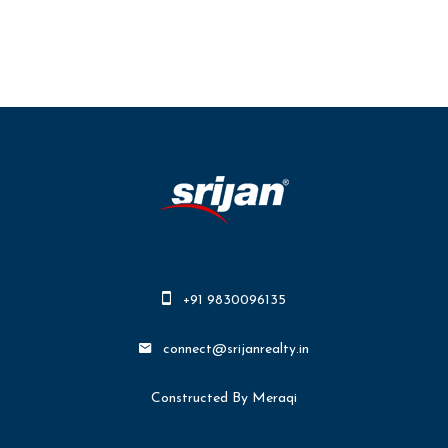
+91 9830096135
connect@srijanrealty.in
Constructed By Meraqi