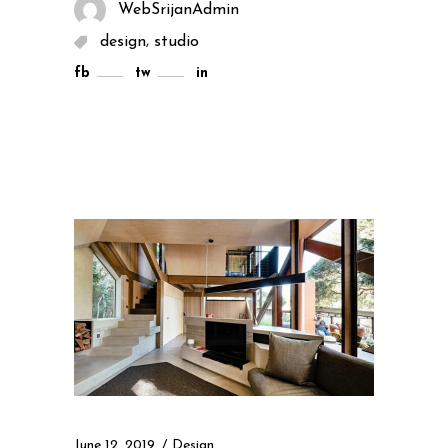
WebSrijanAdmin
,
design
studio
fb
tw
in
June 12, 2019
Design