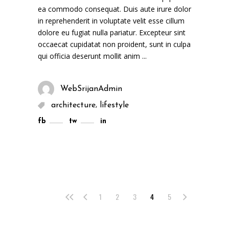
ea commodo consequat. Duis aute irure dolor
in reprehenderit in voluptate velit esse cillum
dolore eu fugiat nulla pariatur. Excepteur sint
occaecat cupidatat non proident, sunt in culpa
qui officia deserunt mollit anim
WebSrijanAdmin
,
architecture
lifestyle
fb
tw
in
1
2
3
4
5