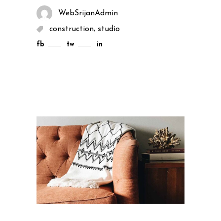
WebSrijanAdmin
,
construction
studio
fb
tw
in